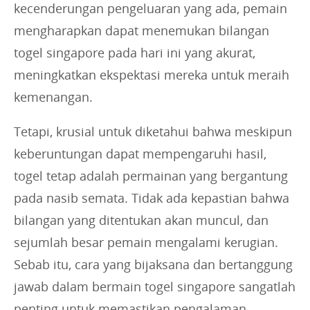
kecenderungan pengeluaran yang ada, pemain
mengharapkan dapat menemukan bilangan
togel singapore pada hari ini yang akurat,
meningkatkan ekspektasi mereka untuk meraih
kemenangan.
Tetapi, krusial untuk diketahui bahwa meskipun
keberuntungan dapat mempengaruhi hasil,
togel tetap adalah permainan yang bergantung
pada nasib semata. Tidak ada kepastian bahwa
bilangan yang ditentukan akan muncul, dan
sejumlah besar pemain mengalami kerugian.
Sebab itu, cara yang bijaksana dan bertanggung
jawab dalam bermain togel singapore sangatlah
penting untuk memastikan pengalaman