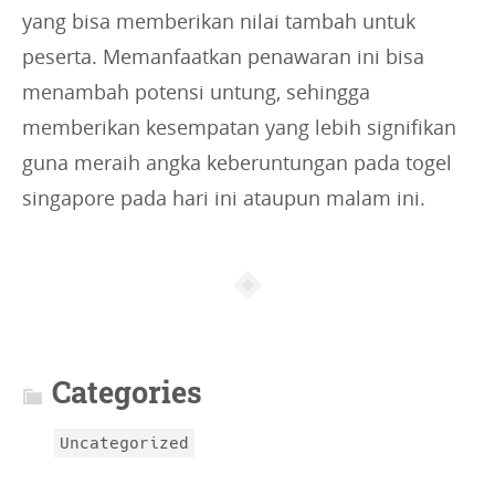
yang bisa memberikan nilai tambah untuk
peserta. Memanfaatkan penawaran ini bisa
menambah potensi untung, sehingga
memberikan kesempatan yang lebih signifikan
guna meraih angka keberuntungan pada togel
singapore pada hari ini ataupun malam ini.
Article
info
Categories
Uncategorized