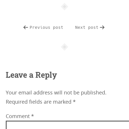
Previous post
Next post
Leave a Reply
Your email address will not be published.
Required fields are marked
*
Comment
*