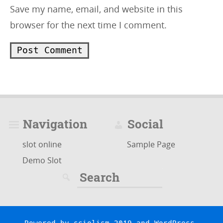
Save my name, email, and website in this
browser for the next time I comment.
Navigation
Social
slot online
Sample Page
Demo Slot
Search
for:
Powered by
sciolism 2019
and
WordPress
.