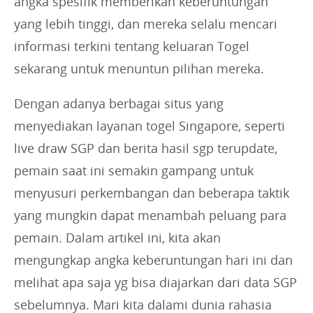
angka spesifik memberikan keberuntungan
yang lebih tinggi, dan mereka selalu mencari
informasi terkini tentang keluaran Togel
sekarang untuk menuntun pilihan mereka.
Dengan adanya berbagai situs yang
menyediakan layanan togel Singapore, seperti
live draw SGP dan berita hasil sgp terupdate,
pemain saat ini semakin gampang untuk
menyusuri perkembangan dan beberapa taktik
yang mungkin dapat menambah peluang para
pemain. Dalam artikel ini, kita akan
mengungkap angka keberuntungan hari ini dan
melihat apa saja yg bisa diajarkan dari data SGP
sebelumnya. Mari kita dalami dunia rahasia