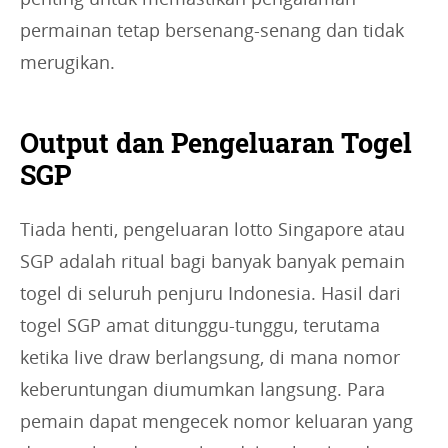
permainan tetap bersenang-senang dan tidak
merugikan.
Output dan Pengeluaran Togel
SGP
Tiada henti, pengeluaran lotto Singapore atau
SGP adalah ritual bagi banyak banyak pemain
togel di seluruh penjuru Indonesia. Hasil dari
togel SGP amat ditunggu-tunggu, terutama
ketika live draw berlangsung, di mana nomor
keberuntungan diumumkan langsung. Para
pemain dapat mengecek nomor keluaran yang