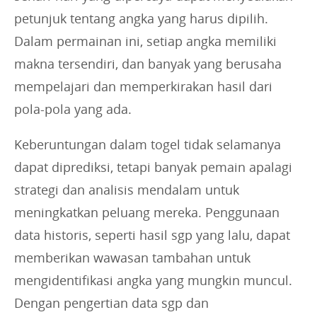
petunjuk tentang angka yang harus dipilih.
Dalam permainan ini, setiap angka memiliki
makna tersendiri, dan banyak yang berusaha
mempelajari dan memperkirakan hasil dari
pola-pola yang ada.
Keberuntungan dalam togel tidak selamanya
dapat diprediksi, tetapi banyak pemain apalagi
strategi dan analisis mendalam untuk
meningkatkan peluang mereka. Penggunaan
data historis, seperti hasil sgp yang lalu, dapat
memberikan wawasan tambahan untuk
mengidentifikasi angka yang mungkin muncul.
Dengan pengertian data sgp dan