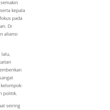
i semakin
serta kepala
 fokus pada
an. Di
 aliansi
lalu,
kaitan
memberikan
sangat
a kelompok-
 politik.
at seiring