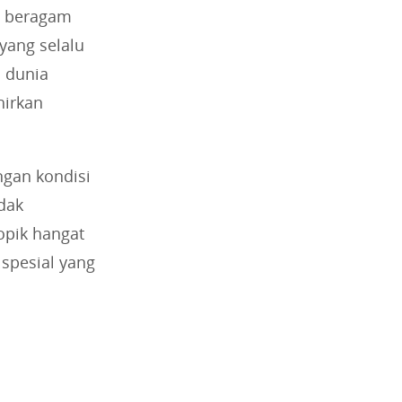
un beragam
 yang selalu
 dunia
hirkan
engan kondisi
idak
topik hangat
spesial yang