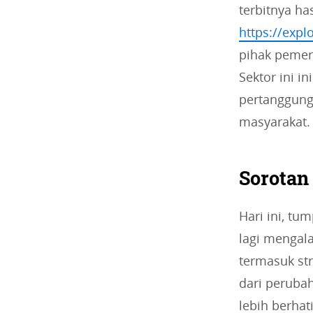
terbitnya ha
https://exp
pihak pemeri
Sektor ini i
pertanggung
masyarakat.
Sorotan
Hari ini, tu
lagi mengal
termasuk st
dari perubah
lebih berha