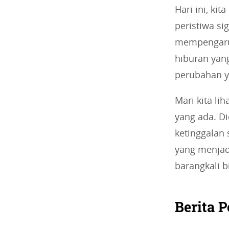
Hari ini, ki
peristiwa si
mempengaruh
hiburan yang
perubahan y
Mari kita li
yang ada. Di
ketinggalan 
yang menjad
barangkali 
Berita P