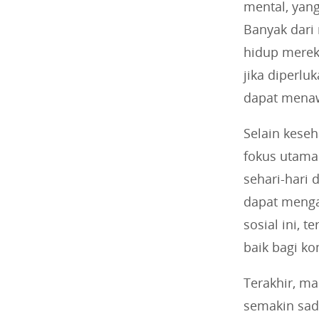
mental, yan
Banyak dari
hidup mereka
jika diperl
dapat menawa
Selain kese
fokus utama
sehari-hari 
dapat menga
sosial ini, 
baik bagi k
Terakhir, ma
semakin sad