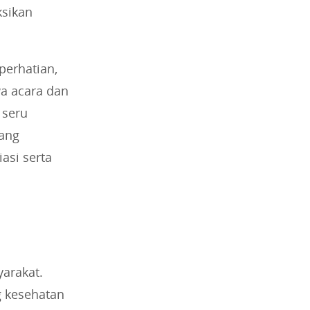
ksikan
perhatian,
a acara dan
 seru
yang
asi serta
yarakat.
g kesehatan