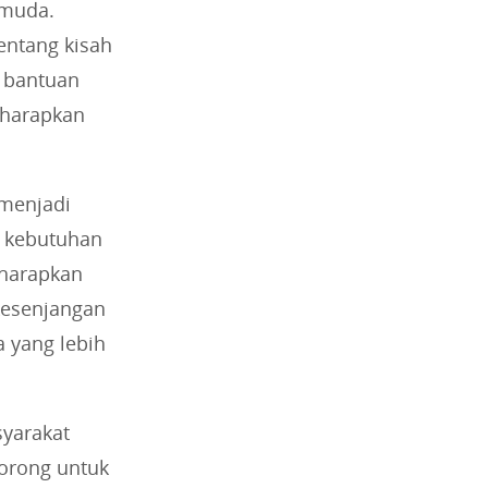
 muda.
entang kisah
i bantuan
iharapkan
 menjadi
i kebutuhan
iharapkan
kesenjangan
a yang lebih
syarakat
dorong untuk