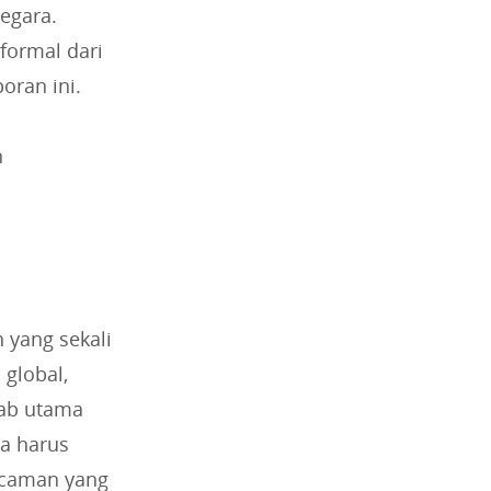
negara.
ormal dari
oran ini.
n
 yang sekali
global,
bab utama
ha harus
ncaman yang