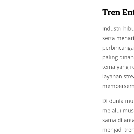
Tren En
Industri hi
serta menari
perbincanga
paling dinan
tema yang r
layanan str
mempersemba
Di dunia mus
melalui musi
sama di anta
menjadi tre