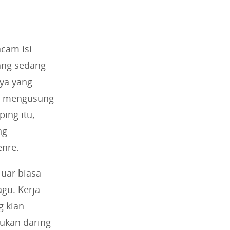
cam isi
yang sedang
ya yang
ng mengusung
ing itu,
ng
nre.
luar biasa
agu. Kerja
g kian
jukan daring