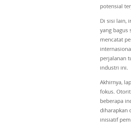
potensial ter
Di sisi lain
yang bagus s
mencatat pe
internasion
perjalanan 
industri ini.
Akhirnya, la
fokus. Otor
beberapa ind
diharapkan 
inisiatif p