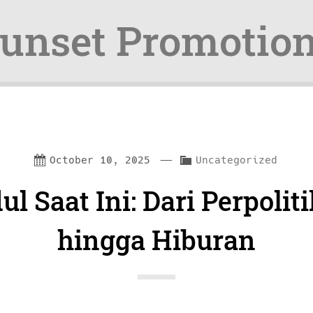
unset Promotio
—
C
October 10, 2025
Uncategorized
a
ul Saat Ini: Dari Perpolit
t
e
hingga Hiburan
g
o
r