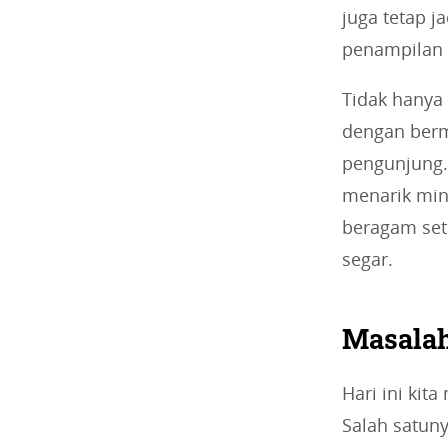
juga tetap 
penampilan l
Tidak hanya 
dengan berm
pengunjung.
menarik min
beragam set
segar.
Masalah
Hari ini kit
Salah satun