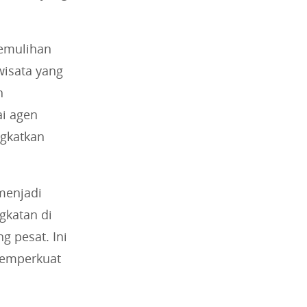
pemulihan
wisata yang
n
ai agen
gkatkan
menjadi
gkatan di
g pesat. Ini
memperkuat