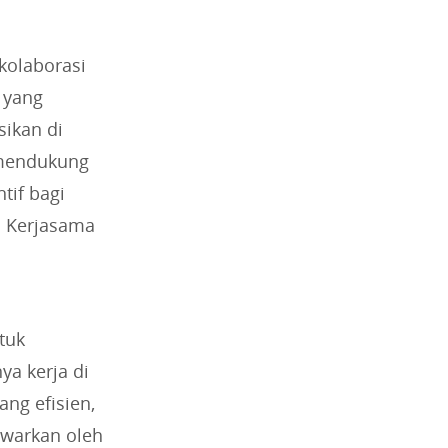
kolaborasi
 yang
sikan di
 mendukung
tif bagi
. Kerjasama
tuk
a kerja di
ng efisien,
awarkan oleh