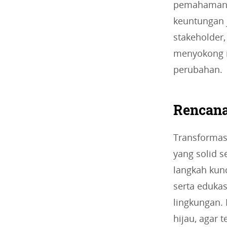
pemahaman d
keuntungan 
stakeholder,
menyokong in
perubahan.
Rencana
Transformas
yang solid s
langkah kun
serta eduka
lingkungan. 
hijau, agar 