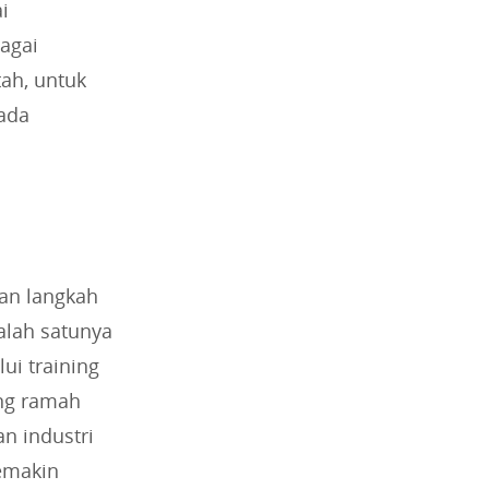
i
agai
tah, untuk
pada
an langkah
Salah satunya
ui training
ang ramah
an industri
semakin