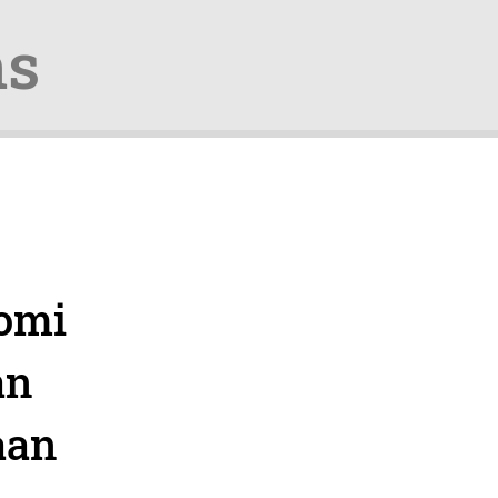
ns
omi
an
aan