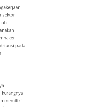
agakerjaan
 sektor
amah
sanakan
emnaker
ntribusi pada
a.
ya
i kurangnya
m memiliki