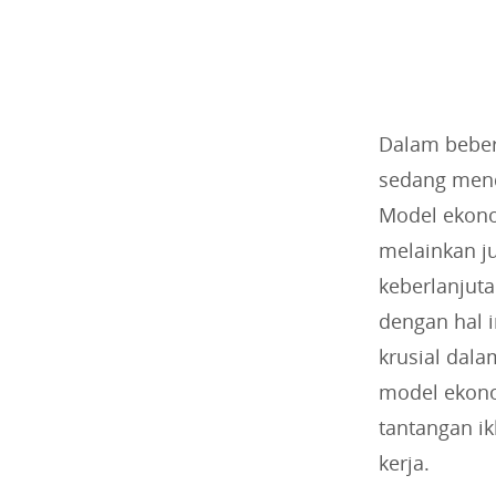
Dalam beber
sedang mend
Model ekonom
melainkan j
keberlanjut
dengan hal 
krusial dal
model ekono
tantangan i
kerja.