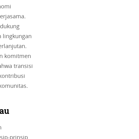
nomi
kerjasama.
ndukung
h lingkungan
rlanjutan.
kan komitmen
hwa transisi
kontribusi
komunitas.
jau
n
ip-prinsip