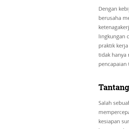
Dengan kebi
berusaha me
ketenagaker
lingkungan 
praktik ker
tidak hanya 
pencapaian 
Tantang
Salah sebua
mempercepat
kesiapan su