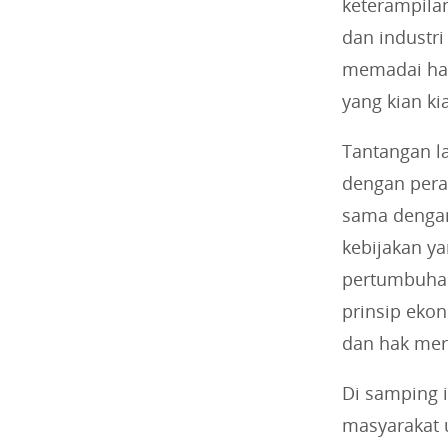
keterampila
dan industri
memadai haru
yang kian ki
Tantangan la
dengan pera
sama dengan
kebijakan y
pertumbuhan
prinsip eko
dan hak mer
Di samping 
masyarakat 