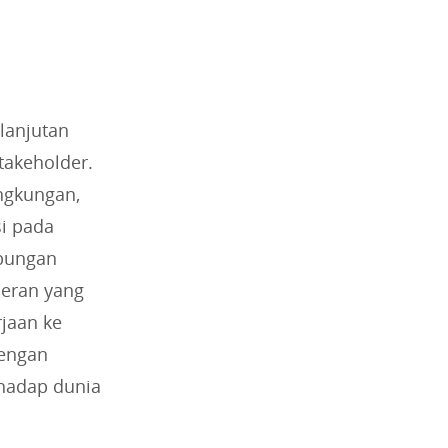
lanjutan
takeholder.
ingkungan,
si pada
ubungan
peran yang
jaan ke
dengan
rhadap dunia