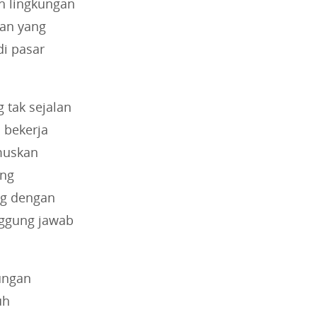
h lingkungan
kan yang
di pasar
 tak sejalan
 bekerja
muskan
ung
ng dengan
nggung jawab
ungan
uh