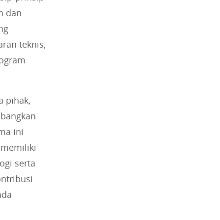
n dan
ng
ran teknis,
rogram
a pihak,
embangkan
ma ini
 memiliki
gi serta
ntribusi
ada