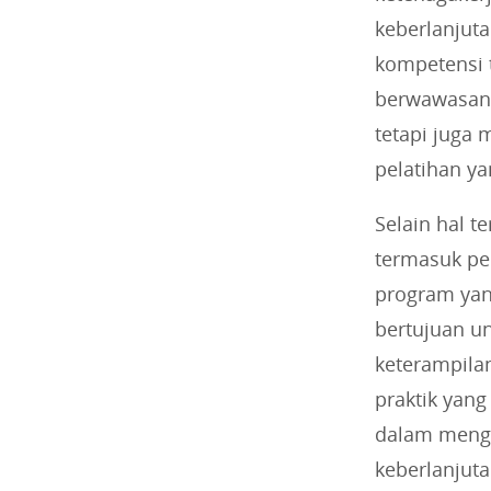
keberlanjut
kompetensi t
berwawasan 
tetapi juga 
pelatihan ya
Selain hal t
termasuk pe
program yang
bertujuan u
keterampila
praktik yang
dalam mengh
keberlanjuta