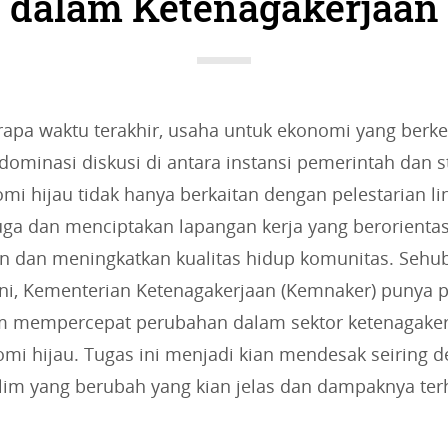
dalam Ketenagakerjaan
i
e
s
:
apa waktu terakhir, usaha untuk ekonomi yang berke
ominasi diskusi di antara instansi pemerintah dan s
i hijau tidak hanya berkaitan dengan pelestarian l
uga dan menciptakan lapangan kerja yang berorienta
an dan meningkatkan kualitas hidup komunitas. Seh
ini, Kementerian Ketenagakerjaan (Kemnaker) punya 
am mempercepat perubahan dalam sektor ketenagaker
mi hijau. Tugas ini menjadi kian mendesak seiring 
klim yang berubah yang kian jelas dan dampaknya te