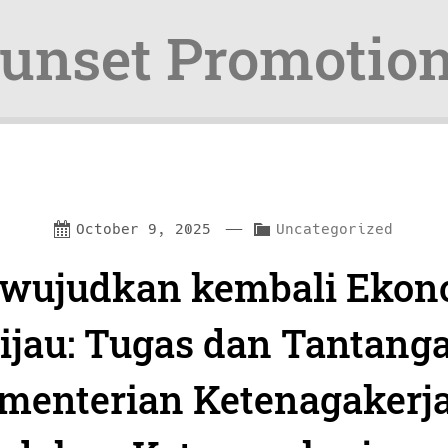
unset Promotio
—
C
October 9, 2025
Uncategorized
a
wujudkan kembali Ekon
t
e
ijau: Tugas dan Tantang
g
menterian Ketenagakerj
o
r