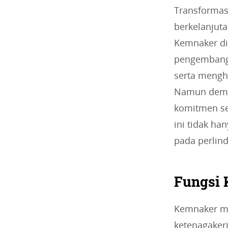
Transformas
berkelanjuta
Kemnaker d
pengembanga
serta mengh
Namun demik
komitmen se
ini tidak ha
pada perlin
Fungsi 
Kemnaker me
ketenagaker